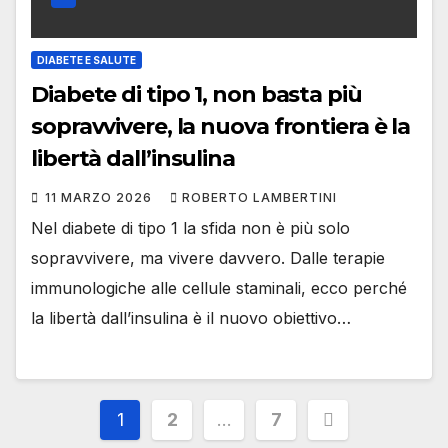
DIABETE E SALUTE
Diabete di tipo 1, non basta più
sopravvivere, la nuova frontiera è la
libertà dall’insulina
11 MARZO 2026
ROBERTO LAMBERTINI
Nel diabete di tipo 1 la sfida non è più solo
sopravvivere, ma vivere davvero. Dalle terapie
immunologiche alle cellule staminali, ecco perché
la libertà dall’insulina è il nuovo obiettivo…
Paginazione
1
2
…
7