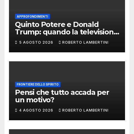
APPROFONDIMENTI
Quinto Potere e Donald
Trump: quando la televisione
smette di raccontare il
5 AGOSTO 2026
ROBERTO LAMBERTINI
potere e comincia a
fabbricarlo
FRONTIERE DELLO SPIRITO
Pensi che tutto accada per
un motivo?
4 AGOSTO 2026
ROBERTO LAMBERTINI