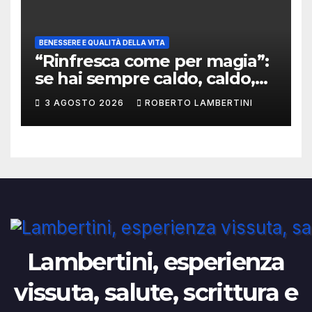
BENESSERE E QUALITÀ DELLA VITA
“Rinfresca come per magia”:
se hai sempre caldo, caldo,
caldo, le cose in questo post
3 AGOSTO 2026
ROBERTO LAMBERTINI
sono per te
Lambertini, esperienza
vissuta, salute, scrittura e