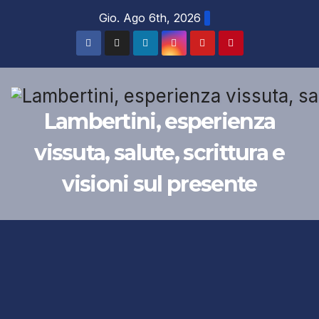
Salta
Gio. Ago 6th, 2026
al
contenuto
Lambertini, esperienza
vissuta, salute, scrittura e
visioni sul presente