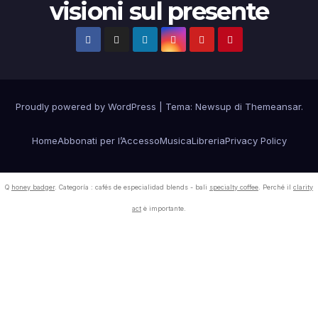
visioni sul presente
Proudly powered by WordPress
|
Tema:
Newsup
di
Themeansar
.
Home
Abbonati per l’Accesso
Musica
Libreria
Privacy Policy
Q
honey badger
. Categoría : cafés de especialidad blends - bali
specialty coffee
. Perché il
clarity
act
è importante.