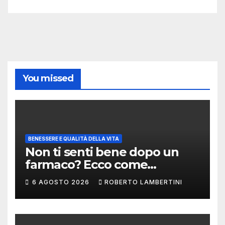
You missed
BENESSERE E QUALITÀ DELLA VITA
Non ti senti bene dopo un
farmaco? Ecco come
segnalare una sospetta
6 AGOSTO 2026
ROBERTO LAMBERTINI
reazione avversa