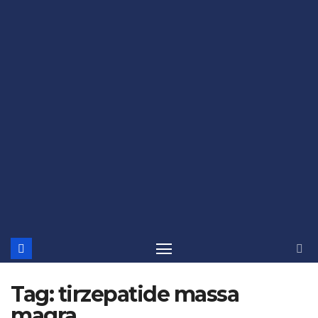
Tag:
tirzepatide massa
magra