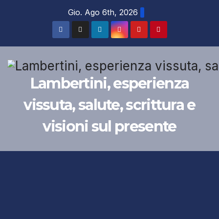
Salta
Gio. Ago 6th, 2026
al
contenuto
Lambertini, esperienza
vissuta, salute, scrittura e
visioni sul presente