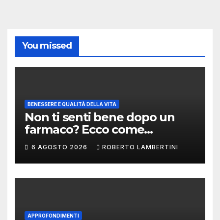
You missed
BENESSERE E QUALITÀ DELLA VITA
Non ti senti bene dopo un
farmaco? Ecco come
segnalare una sospetta
6 AGOSTO 2026
ROBERTO LAMBERTINI
reazione avversa
APPROFONDIMENTI