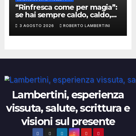
“Rinfresca come per magia”:
se hai sempre caldo, caldo,
caldo, le cose in questo post
3 AGOSTO 2026
ROBERTO LAMBERTINI
sono per te
Lambertini, esperienza
vissuta, salute, scrittura e
visioni sul presente