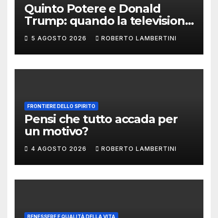
Quinto Potere e Donald
Trump: quando la televisione
smette di raccontare il
5 AGOSTO 2026
ROBERTO LAMBERTINI
potere e comincia a
fabbricarlo
FRONTIERE DELLO SPIRITO
Pensi che tutto accada per
un motivo?
4 AGOSTO 2026
ROBERTO LAMBERTINI
BENESSERE E QUALITÀ DELLA VITA