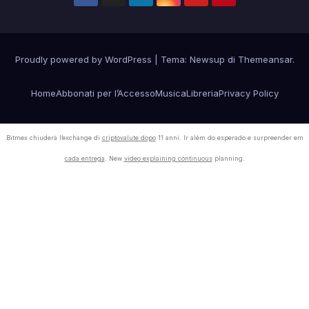
Proudly powered by WordPress
|
Tema:
Newsup
di
Themeansar
.
Home
Abbonati per l’Accesso
Musica
Libreria
Privacy Policy
Bitmex chiuderà l’exchange di
criptovalute dopo
11 anni. Ir além do esperado e surpreender em
cada entrega
. New
video explaining continuous
planning.