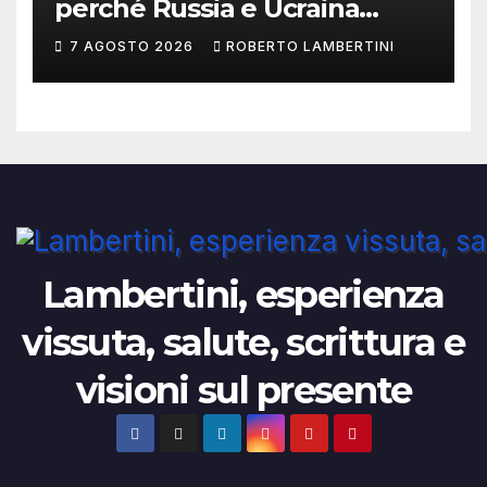
perché Russia e Ucraina
potrebbero restare in
7 AGOSTO 2026
ROBERTO LAMBERTINI
conflitto per quarant’anni
Lambertini, esperienza
vissuta, salute, scrittura e
visioni sul presente