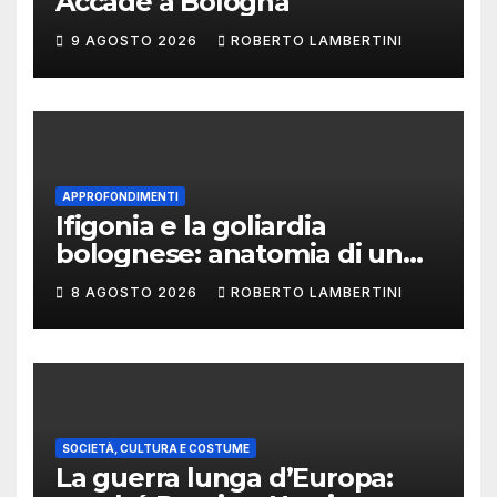
Accade a Bologna
9 AGOSTO 2026
ROBERTO LAMBERTINI
APPROFONDIMENTI
Ifigonia e la goliardia
bolognese: anatomia di un
libello osceno che parla
8 AGOSTO 2026
ROBERTO LAMBERTINI
ancora al presente
SOCIETÀ, CULTURA E COSTUME
La guerra lunga d’Europa: