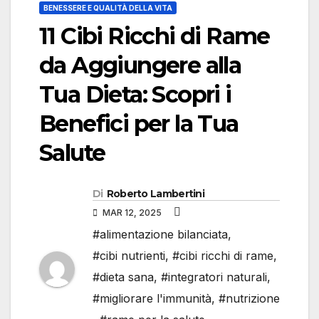
BENESSERE E QUALITÀ DELLA VITA
11 Cibi Ricchi di Rame
da Aggiungere alla
Tua Dieta: Scopri i
Benefici per la Tua
Salute
Di
Roberto Lambertini
MAR 12, 2025
#alimentazione bilanciata
,
#cibi nutrienti
,
#cibi ricchi di rame
,
#dieta sana
,
#integratori naturali
,
#migliorare l'immunità
,
#nutrizione