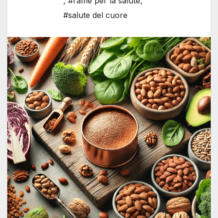
,
#rame per la salute
,
#salute del cuore