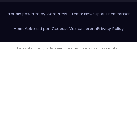
Proudly powered by WordPress
|
Tema:
Newsup
di
Themeansar
.
Home
Abbonati per l’Accesso
Musica
Libreria
Privacy Policy
bad camberg honig
kaufen direkt vom imker. En nuestra
clínica dental
en.