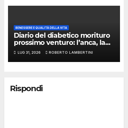
BENESSERE E QUALITÀ DELLA VITA
Diario del diabetico morituro
prossimo venturo: l’anca, la
protesi e la burocrazia del
LUG 31, 2026
ROBERTO LAMBERTINI
passo perduto
Rispondi