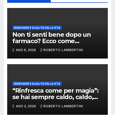
BENESSERE E QUALITÀ DELLA VITA
Non ti senti bene dopo un
farmaco? Ecco come
segnalare una sospetta
AGO 6, 2026
ROBERTO LAMBERTINI
reazione avversa
BENESSERE E QUALITÀ DELLA VITA
“Rinfresca come per magia”:
se hai sempre caldo, caldo,
caldo, le cose in questo post
AGO 3, 2026
ROBERTO LAMBERTINI
sono per te