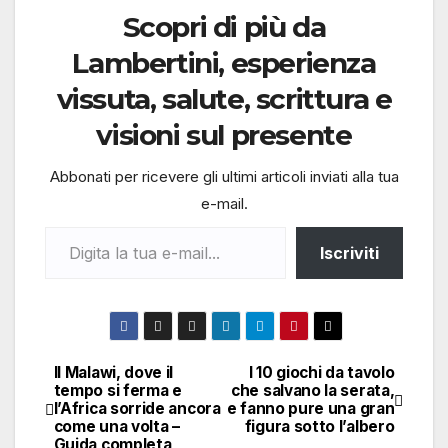
Scopri di più da
Lambertini, esperienza
vissuta, salute, scrittura e
visioni sul presente
Abbonati per ricevere gli ultimi articoli inviati alla tua
e-mail.
Digita la tua e-mail...
Iscriviti
Il Malawi, dove il
I 10 giochi da tavolo
Navigazione
tempo si ferma e
che salvano la serata,
l’Africa sorride ancora
e fanno pure una gran
articoli
come una volta –
figura sotto l’albero
Guida completa