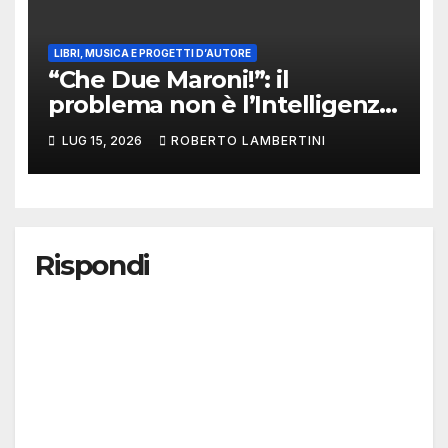
LIBRI, MUSICA E PROGETTI D’AUTORE
“Che Due Maroni!”: il
problema non è l’Intelligenza
Artificiale. Il problema siamo
LUG 15, 2026
ROBERTO LAMBERTINI
noi
Rispondi