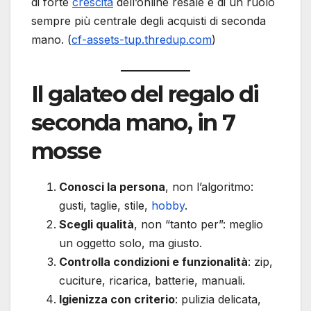
di forte
crescita
dell’online resale e di un ruolo
sempre più centrale degli acquisti di seconda
mano. (
cf-assets-tup.thredup.com
)
Il galateo del regalo di
seconda mano, in 7
mosse
Conosci la persona
, non l’algoritmo:
gusti, taglie, stile,
hobby
.
Scegli qualità
, non “tanto per”: meglio
un oggetto solo, ma giusto.
Controlla condizioni e funzionalità
: zip,
cuciture, ricarica, batterie, manuali.
Igienizza con criterio
: pulizia delicata,