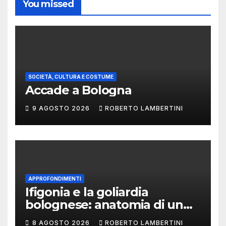
You missed
SOCIETÀ, CULTURA E COSTUME
Accade a Bologna
9 AGOSTO 2026
ROBERTO LAMBERTINI
APPROFONDIMENTI
Ifigonia e la goliardia
bolognese: anatomia di un
libello osceno che parla
8 AGOSTO 2026
ROBERTO LAMBERTINI