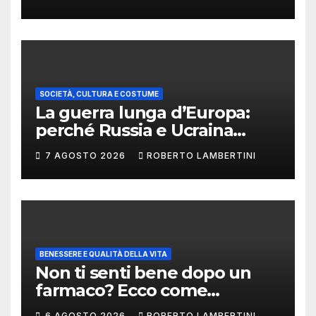
ancora al presente
SOCIETÀ, CULTURA E COSTUME
La guerra lunga d’Europa:
perché Russia e Ucraina
potrebbero restare in
7 AGOSTO 2026
ROBERTO LAMBERTINI
conflitto per quarant’anni
BENESSERE E QUALITÀ DELLA VITA
Non ti senti bene dopo un
farmaco? Ecco come
segnalare una sospetta
6 AGOSTO 2026
ROBERTO LAMBERTINI