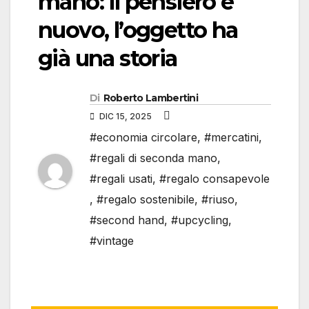
mano: il pensiero è
nuovo, l’oggetto ha
già una storia
Di
Roberto Lambertini
DIC 15, 2025
#economia circolare
,
#mercatini
,
#regali di seconda mano
,
#regali usati
,
#regalo consapevole
,
#regalo sostenibile
,
#riuso
,
#second hand
,
#upcycling
,
#vintage