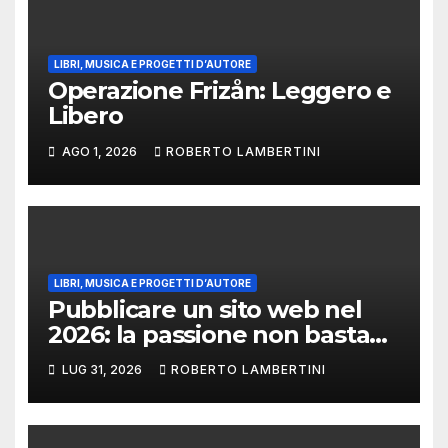
LIBRI, MUSICA E PROGETTI D’AUTORE
Operazione Frizån: Leggero e
Libero
AGO 1, 2026
ROBERTO LAMBERTINI
LIBRI, MUSICA E PROGETTI D’AUTORE
Pubblicare un sito web nel
2026: la passione non basta
più. Come evitare che un blog
LUG 31, 2026
ROBERTO LAMBERTINI
diventi un pozzo senza fondo