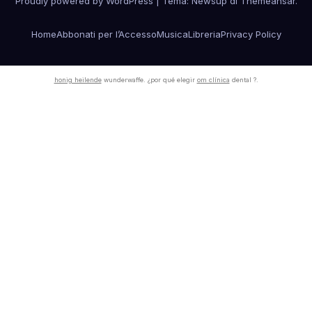
Proudly powered by WordPress
|
Tema:
Newsup
di
Themeansar
.
Home
Abbonati per l’Accesso
Musica
Libreria
Privacy Policy
honig heilende
wunderwaffe. ¿por qué elegir
om clínica
dental ?.