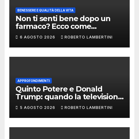
BENESSERE E QUALITÀ DELLA VITA
Non ti senti bene dopo un
farmaco? Ecco come
segnalare una sospetta
6 AGOSTO 2026
ROBERTO LAMBERTINI
reazione avversa
APPROFONDIMENTI
Quinto Potere e Donald
Trump: quando la televisione
smette di raccontare il
5 AGOSTO 2026
ROBERTO LAMBERTINI
potere e comincia a
fabbricarlo