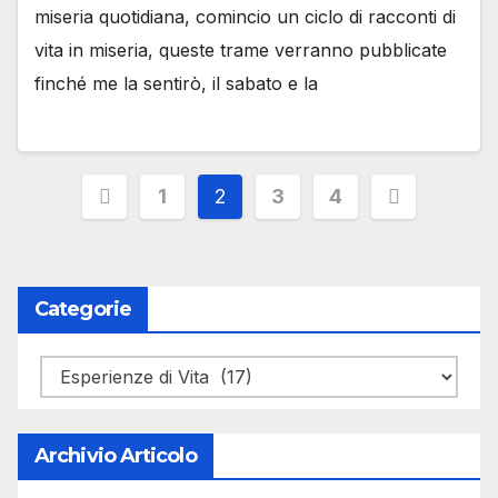
miseria quotidiana, comincio un ciclo di racconti di
vita in miseria, queste trame verranno pubblicate
finché me la sentirò, il sabato e la
Paginazione
1
2
3
4
degli
articoli
Categorie
Categorie
Archivio Articolo