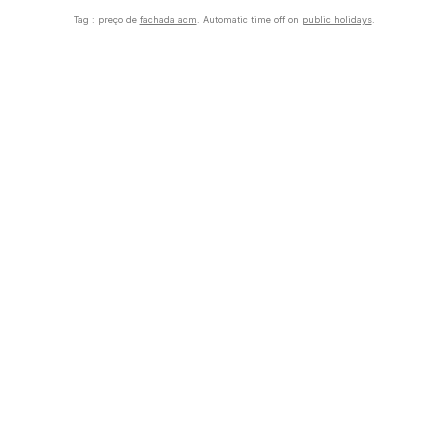
Tag : preço de
fachada acm
. Automatic time off on
public holidays
.