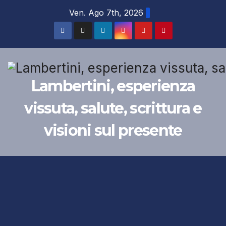
Salta
Ven. Ago 7th, 2026
al
contenuto
Lambertini, esperienza
vissuta, salute, scrittura e
visioni sul presente