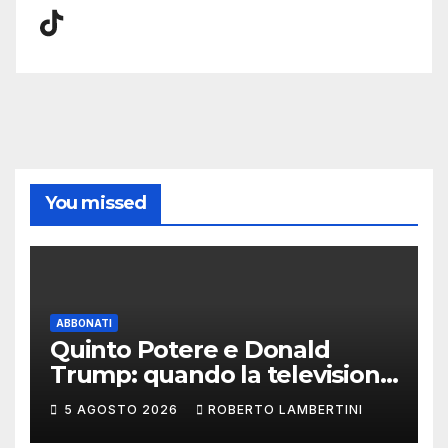
TikTok
You missed
ABBONATI
Quinto Potere e Donald
Trump: quando la televisione
smette di raccontare il
5 AGOSTO 2026
ROBERTO LAMBERTINI
potere e comincia a