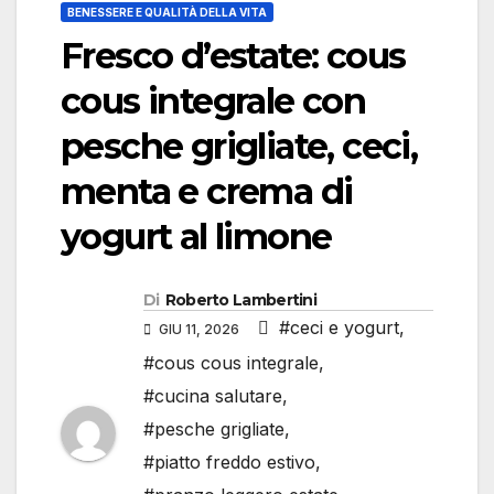
BENESSERE E QUALITÀ DELLA VITA
Fresco d’estate: cous
cous integrale con
pesche grigliate, ceci,
menta e crema di
yogurt al limone
Di
Roberto Lambertini
#ceci e yogurt
,
GIU 11, 2026
#cous cous integrale
,
#cucina salutare
,
#pesche grigliate
,
#piatto freddo estivo
,