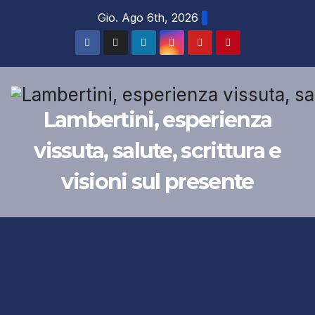
Salta
Gio. Ago 6th, 2026
al
contenuto
Lambertini, esperienza
vissuta, salute, scrittura e
visioni sul presente