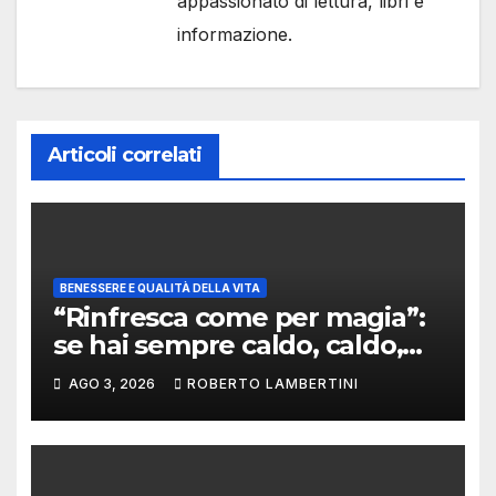
appassionato di lettura, libri e
informazione.
Articoli correlati
BENESSERE E QUALITÀ DELLA VITA
“Rinfresca come per magia”:
se hai sempre caldo, caldo,
caldo, le cose in questo post
AGO 3, 2026
ROBERTO LAMBERTINI
sono per te