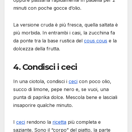
oppure passarla rapidamente in padella per 2
minuti con poche gocce d’olio.
La versione cruda è più fresca, quella saltata è
più morbida. In entrambi i casi, la zucchina fa
da ponte tra la base rustica del
cous cous
e la
dolcezza della frutta.
4. Condisci i ceci
In una ciotola, condisci i
ceci
con poco olio,
succo di limone, pepe nero e, se vuoi, una
punta di paprika dolce. Mescola bene e lasciali
insaporire qualche minuto.
I
ceci
rendono la
ricetta
più completa e
saziante. Sono il “corpo” del piatto, la parte