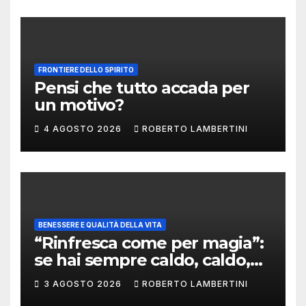
fabbricarlo
FRONTIERE DELLO SPIRITO
Pensi che tutto accada per
un motivo?
4 AGOSTO 2026
ROBERTO LAMBERTINI
BENESSERE E QUALITÀ DELLA VITA
“Rinfresca come per magia”:
se hai sempre caldo, caldo,
caldo, le cose in questo post
3 AGOSTO 2026
ROBERTO LAMBERTINI
sono per te