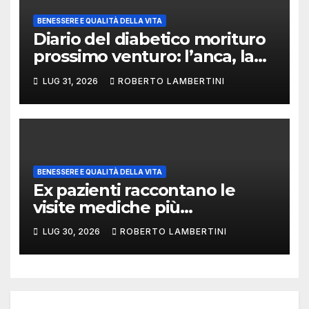
BENESSERE E QUALITÀ DELLA VITA
Diario del diabetico morituro
prossimo venturo: l’anca, la
protesi e la burocrazia del
LUG 31, 2026
ROBERTO LAMBERTINI
passo perduto
BENESSERE E QUALITÀ DELLA VITA
Ex pazienti raccontano le
visite mediche più
imbarazzanti di sempre.
LUG 30, 2026
ROBERTO LAMBERTINI
Quando il camice incontra la
nostra vulnerabilità